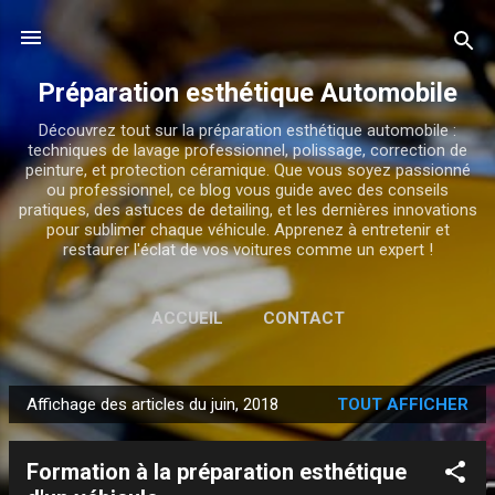
Accéder au contenu principal
Préparation esthétique Automobile
Découvrez tout sur la préparation esthétique automobile :
techniques de lavage professionnel, polissage, correction de
peinture, et protection céramique. Que vous soyez passionné
ou professionnel, ce blog vous guide avec des conseils
pratiques, des astuces de detailing, et les dernières innovations
pour sublimer chaque véhicule. Apprenez à entretenir et
restaurer l'éclat de vos voitures comme un expert !
ACCUEIL
CONTACT
Affichage des articles du juin, 2018
TOUT AFFICHER
A
r
Formation à la préparation esthétique
t