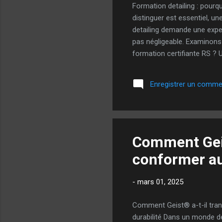
Formation detailing : pourq
distinguer est essentiel, un
detailing demande une exper
pas négligeable. Examinons 
formation certifiante RS ? 
souhaitant valider et struc
établis par l'industrie et 
Enregistrer un comme
de confiance pour les clients
Comment Geis
conformer a
-
mars 01, 2025
Comment Geist® a-t-il tra
durabilité Dans un monde d