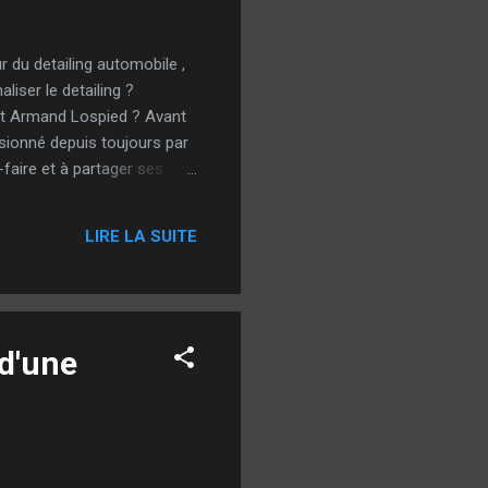
 du detailing automobile ,
iser le detailing ?
est Armand Lospied ? Avant
ssionné depuis toujours par
aire et à partager ses
r un expert en detailing .
 minutieux. Après avoir
LIRE LA SUITE
ons clés d'Armand Lospied
 d'une