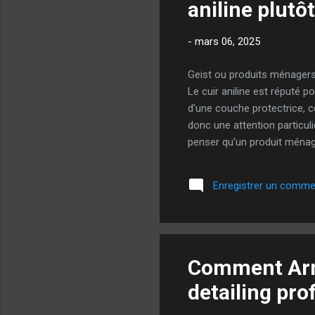
aniline plutô
-
mars 06, 2025
Geist ou produits ménagers :
Le cuir aniline est réputé p
d'une couche protectrice, ce
donc une attention particul
penser qu'un produit ménager
contiennent souvent des ag
Assèchement du cuir Perte 
Enregistrer un comme
dans le domaine des soins p
Comment Arma
detailing pro