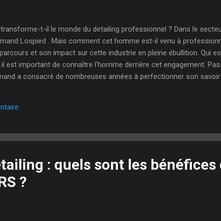
nsforme-t-il le monde du detailing professionnel ? Dans le secteur
rmand Lospied . Mais comment cet homme est-il venu à professionnal
rcours et son impact sur cette industrie en pleine ébullition. Qui 
et, il est important de connaître l'homme derrière cet engagement. Pa
rmand a consacré de nombreuses années à perfectionner son savoir-f
atypique Armand n’a pas emprunté le chemin traditionnel pour deveni
tait fasciné par la transformation des véhicules grâce à un entretien
ntaire
r le terrain, il est devenu une référence dans ce domaine. Les acti
ailing : quels sont les bénéfices
 RS ?