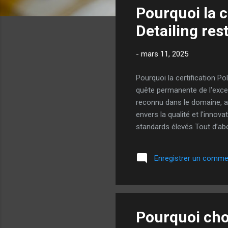
Pourquoi la c
i
c
Detailing res
l
e
-
mars 11, 2025
s
Pourquoi la certification Po
quête permanente de l'excel
reconnu dans le domaine, a 
envers la qualité et l'inno
standards élevés Tout d’abo
débuts, l'entreprise s'est 
. Cette certification renou
Enregistrer un comme
exigences les plus strictes. 
Pourquoi choi