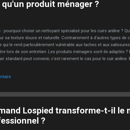
t qu'un produit ménager ?
 pourquoi choisir un nettoyant spécialisé pour les cuirs aniline ? Qu'
our sa texture douce et naturelle. Contrairement à d'autres types de cu
 qui le rend particulièrement vulnérable aux taches et aux salissures
ière lors de son entretien. Les produits ménagers sont-ils adaptés ? 
 standard peut convenir, c'est rarement le cas pour le cuir aniline. 
ents chimiques agressifs pouvant abîmer la surface délicate du cuir
de souplesse Pourquoi choisir Geist, un nettoyant spécialisé ? Geis
ntaire
our le cuir, propose des solutions adaptées et formulées spécifique
nd Lospied transforme-t-il le
fessionnel ?