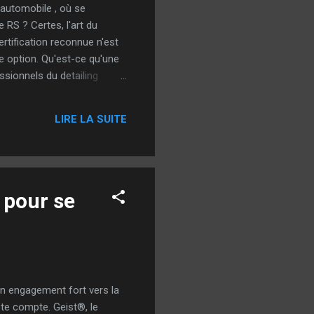
 automobile , où se
 RS ? Certes, l'art du
ertification reconnue n'est
e option. Qu'est-ce qu'une
ssionnels du detailing
des standards rigoureux
nts et employeurs. Un gage
LIRE LA SUITE
risent leur art ...
 pour se
 engagement fort vers la
te compte. Geist®, le