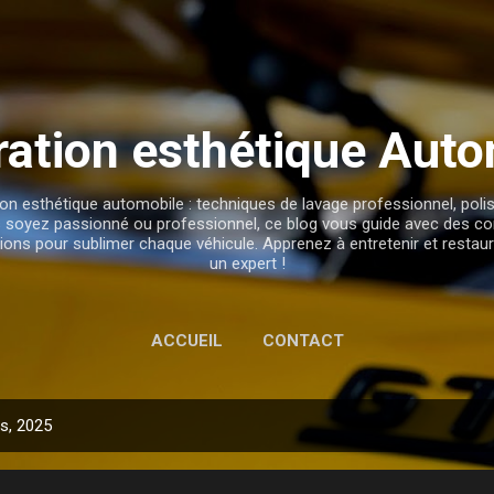
Accéder au contenu principal
ration esthétique Auto
on esthétique automobile : techniques de lavage professionnel, polis
 soyez passionné ou professionnel, ce blog vous guide avec des con
ations pour sublimer chaque véhicule. Apprenez à entretenir et resta
un expert !
ACCUEIL
CONTACT
rs, 2025