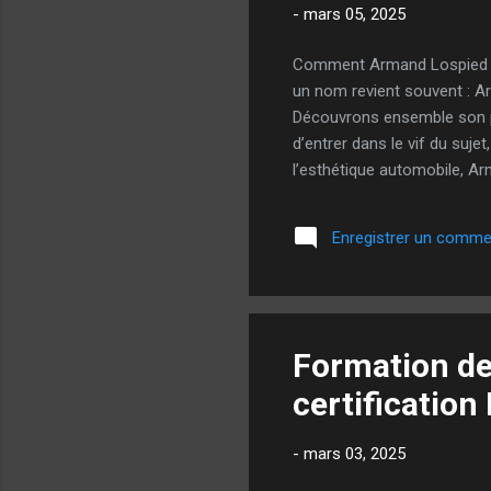
-
mars 05, 2025
Comment Armand Lospied tra
un nom revient souvent : A
Découvrons ensemble son pa
d’entrer dans le vif du suj
l’esthétique automobile, A
connaissances. Un parcours 
Dès son plus jeune âge, il é
Enregistrer un comme
accumulé de l'expérience su
pour le detailing L'i...
Formation det
certification
-
mars 03, 2025