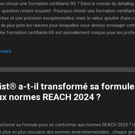
uoi choisir une formation certifiante RS ? Dans le monde du detailing
e question revient souvent : Pourquoi choisir une formation certifiante
tise et une précision exceptionnelles, mais la valeur ajoutée d'une c
de plus près les raisons pour lesquelles vous devriez envisager cett
Une formation certifiante RS est spécialement conçue pour les profe
turer leurs compétences par un certificat reconnu. Elle s'appuie sur 
assure que les compétences acquises répondent aux attentes des clie
ntaire
 En effet, les clients recherchent des professionnels qualifiés qui maît
t® a-t-il transformé sa formule
ux normes REACH 2024 ?
nsformé sa formule pour se conformer aux normes REACH 2024 ? Un
e plus en plus soucieux des normes environnementales , chaque ges