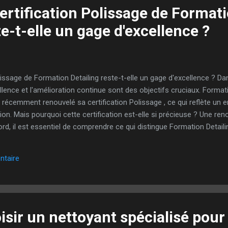
ertification Polissage de Format
te-t-elle un gage d'excellence ?
lissage de Formation Detailing reste-t-elle un gage d'excellence ? Dan
lence et l'amélioration continue sont des objectifs cruciaux. Formati
récemment renouvelé sa certification Polissage , ce qui reflète un 
vation. Mais pourquoi cette certification est-elle si précieuse ? Une 
rd, il est essentiel de comprendre ce qui distingue Formation Detail
engagée à maintenir des standards élevés en matière de formation et
velée confirme aux professionnels et passionnés du détailing que leu
ntaire
Les critères de la certification Pour obtenir cette certification, Format
sir un nettoyant spécialisé pour 