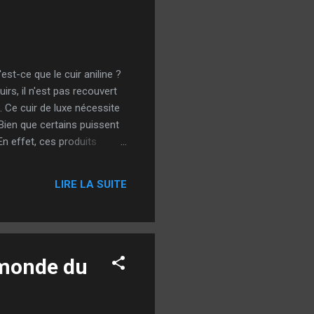
est-ce que le cuir aniline ?
irs, il n'est pas recouvert
. Ce cuir de luxe nécessite
Bien que certains puissent
En effet, ces produits
. Risque de décoloration
t , une marque reconnue
LIRE LA SUITE
ment pour ...
 monde du