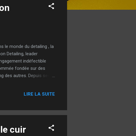
ion
s le monde du detailing , la
on Detailing, leader
engagement indéfectible
renommée fondée sur des
ing des autres. Depuis ses
 de techniques de polissage
r approche répond aux
LIRE LA SUITE
ion Detailing doit...
le cuir