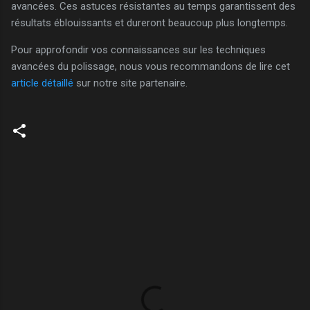
avancées. Ces astuces résistantes au temps garantissent des
résultats éblouissants et dureront beaucoup plus longtemps.
Pour approfondir vos connaissances sur les techniques
avancées du polissage, nous vous recommandons de lire cet
article détaillé
sur notre site partenaire.
C
o
m
m
e
n
t
a