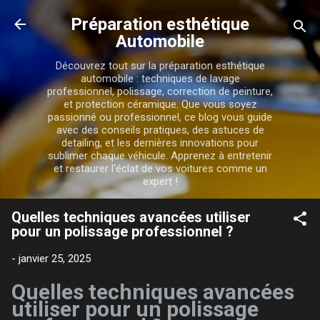
Accéder au contenu principal
Préparation esthétique
Automobile
Découvrez tout sur la préparation esthétique
automobile : techniques de lavage
professionnel, polissage, correction de peinture,
et protection céramique. Que vous soyez
passionné ou professionnel, ce blog vous guide
avec des conseils pratiques, des astuces de
detailing, et les dernières innovations pour
sublimer chaque véhicule. Apprenez à entretenir
et restaurer l'éclat de vos voitures comme un
expert !
Quelles techniques avancées utiliser
pour un polissage professionnel ?
-
janvier 25, 2025
Quelles techniques avancées
utiliser pour un polissage