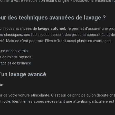
nner à votre véhicule son éclat d'origine ? Découvrons ensemble t
our des techniques avancées de lavage ?
techniques avancées de
lavage automobile
permet d'assurer une pro
 classiques, ces techniques utilisent des produits spécialisés et 
é. Mais ce n’est pas tout. Elles offrent aussi plusieurs avantages :
ure et des vernis
s de micro-rayures
age et de brillance
'un lavage avancé
on
er de votre voiture étincelante. C’est sur ce principe qu'on débute c
icule. Identifier les zones nécessitant une attention particulière est 