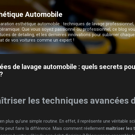
Accéder au contenu principal
hétique Automobile
aration esthétique automobile : techniques de lavage professionnel,
n céramique. Que vous soyez passionné ou professionnel, ce blog vo
tuces de detailing, et les dernières innovations pour sublimer chaqu
éclat de vos voitures comme un expert !
es de lavage automobile : quels secrets pou
?
riser les techniques avancées d
n plus qu'une simple routine. En effet, il représente une véritable sc
e peut faire la différence. Mais comment réellement
maîtriser les