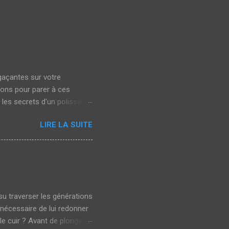
gaçantes sur votre
ions pour parer à ces
 les secrets d'un polissage
elles qui apparaissent
LIRE LA SUITE
 le lavage manuel avec un
lles ternissent l'éclat de
t un défaut esthétique
ne carrosserie marquée peut
su traverser les générations
 nécessaire de lui redonner
le cuir ? Avant de plonger