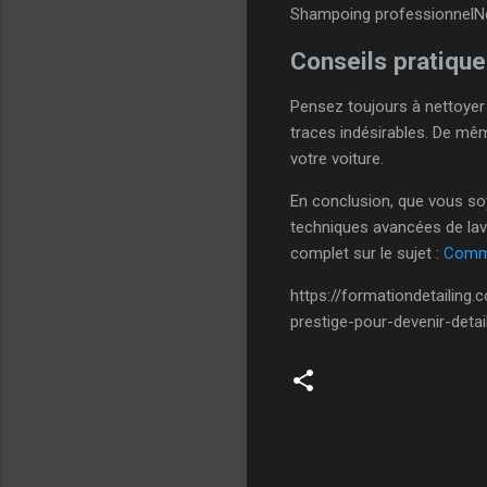
Shampoing professionnel
N
Conseils pratique
Pensez toujours à nettoyer v
traces indésirables. De mê
votre voiture.
En conclusion, que vous soy
techniques avancées de lava
complet sur le sujet :
Comme
https://formationdetailin
prestige-pour-devenir-deta
C
o