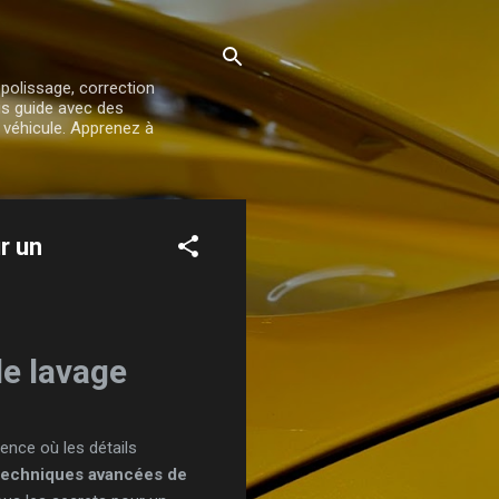
 polissage, correction
us guide avec des
e véhicule. Apprenez à
r un
e lavage
ience où les détails
 techniques avancées de