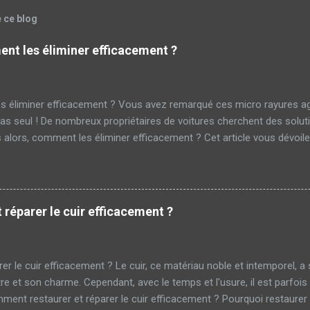
e ce blog
nt les éliminer efficacement ?
s éliminer efficacement ? Vous avez remarqué ces micro rayures a
as seul ! De nombreux propriétaires de voitures cherchent des solut
lors, comment les éliminer efficacement ? Cet article vous dévoile
cro rayure ? Les micro rayures sont de petites égratignures superfici
 véhicules . Elles sont causées par des actions courantes telles que
 brosses automatiques des stations de lavage. Bien que discrètes, e
'esthétique et la valeur Pour beaucoup, ces micro rayures représenten
réparer le cuir efficacement ?
re lustrée et sans défaut attire immédiatement l'œil. Inversement, u
r le cuir efficacement ? Le cuir, ce matériau noble et intemporel, a 
re et son charme. Cependant, avec le temps et l'usure, il est parfois
ment restaurer et réparer le cuir efficacement ? Pourquoi restaurer 