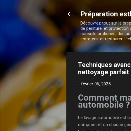
Préparation est
Découvrez tout sur la prép
de peinture, et protectio
conseils pratiques, des as
entretenir et restaurer l'
Techniques avancé
nettoyage parfait 
-
février 06, 2025
Comment maît
automobile ?
Le lavage automobile est bie
comptent et où chaque gest