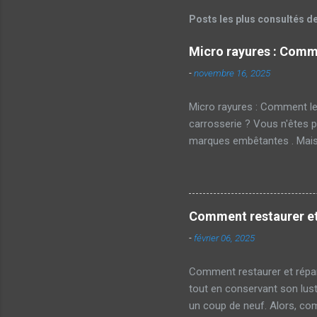
Posts les plus consultés d
Micro rayures : Comme
-
novembre 16, 2025
Micro rayures : Comment le
carrosserie ? Vous n'êtes p
marques embêtantes . Mais a
réussi. Qu'est-ce qu'une mi
souvent sur la peinture des
chiffon rugueux ou même les
votre voiture. Impact sur l
Comment restaurer et 
majeur. En effet, une voitu
-
février 06, 2025
laisser transp...
Comment restaurer et répare
tout en conservant son lust
un coup de neuf. Alors, com