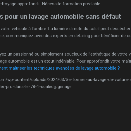
ettoyage approfondi
Nécessite formation préalable
s pour un lavage automobile sans défaut
otre véhicule à l'ombre. La lumière directe du soleil peut dessécher 
me, communiquez avec des experts en detailing pour bénéficier de co
ez un passionné ou simplement soucieux de l’esthétique de votre voi
ge automobile est un atout indéniable. Pour approfondir votre maîtr
nt maîtriser les techniques avancées de lavage automobile ?
g.com/wp-content/uploads/2024/03/Se-former-au-lavage-de-voiture-
iler-pro-dans-le-78-1-scaled.jpgimage