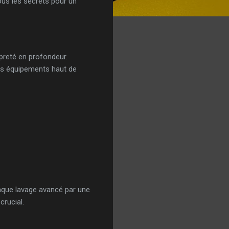
ous les secrets pour un
preté en profondeur.
des équipements haut de
haque lavage avancé par une
crucial.