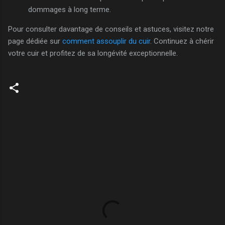
dommages à long terme.
Pour consulter davantage de conseils et astuces, visitez notre
page dédiée sur
comment assouplir du cuir
. Continuez à chérir
votre cuir et profitez de sa longévité exceptionnelle.
C
o
m
m
e
n
t
a
i