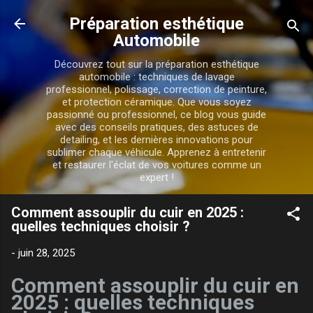
Accéder au contenu principal
Préparation esthétique
Automobile
Découvrez tout sur la préparation esthétique
automobile : techniques de lavage
professionnel, polissage, correction de peinture,
et protection céramique. Que vous soyez
passionné ou professionnel, ce blog vous guide
avec des conseils pratiques, des astuces de
detailing, et les dernières innovations pour
sublimer chaque véhicule. Apprenez à entretenir
et restaurer l'éclat de vos voitures comme un
expert !
Comment assouplir du cuir en 2025 :
quelles techniques choisir ?
-
juin 28, 2025
Comment assouplir du cuir en
2025 : quelles techniques