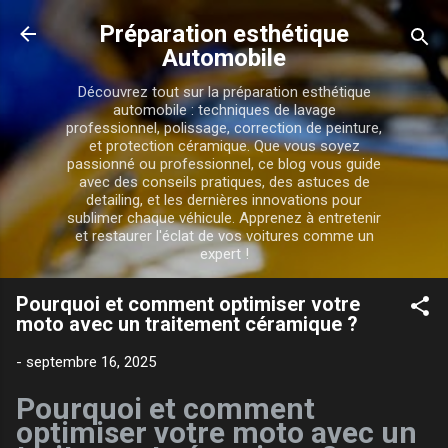
Accéder au contenu principal
Préparation esthétique
Automobile
Découvrez tout sur la préparation esthétique
automobile : techniques de lavage
professionnel, polissage, correction de peinture,
et protection céramique. Que vous soyez
passionné ou professionnel, ce blog vous guide
avec des conseils pratiques, des astuces de
detailing, et les dernières innovations pour
sublimer chaque véhicule. Apprenez à entretenir
et restaurer l'éclat de vos voitures comme un
expert !
Pourquoi et comment optimiser votre
moto avec un traitement céramique ?
-
septembre 16, 2025
Pourquoi et comment
optimiser votre moto avec un