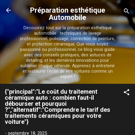
Accéder au contenu principal
Préparation esthétique
Automobile
Découvrez tout sur la préparation esthétique
automobile : techniques de lavage
professionnel, polissage, correction de peinture,
et protection céramique. Que vous soyez
passionné ou professionnel, ce blog vous guide
avec des conseils pratiques, des astuces de
detailing, et les dernières innovations pour
sublimer chaque véhicule. Apprenez à entretenir
et restaurer l'éclat de vos voitures comme un
expert !
{"principal":"Le coût du traitement
céramique auto : combien faut-il
débourser et pourquoi
?","alternatif":"Comprendre le tarif des
traitements céramiques pour votre
voiture"}
-
septembre 18, 2025