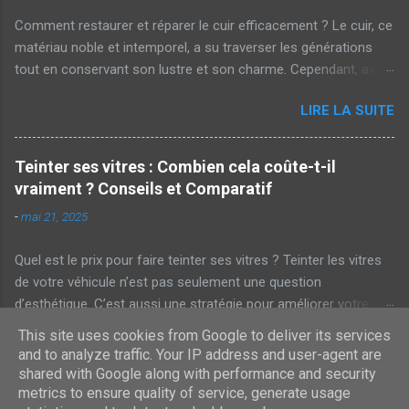
ou même les brosses automatiques des stations de lavage.
Comment restaurer et réparer le cuir efficacement ? Le cuir, ce
Bien que discrètes, elles ternissent l'éclat de votre voiture.
matériau noble et intemporel, a su traverser les générations
Impact sur l'esthétique et la valeur Pour beaucoup, ces micro
tout en conservant son lustre et son charme. Cependant, avec
rayures représentent un défaut esthétique majeur. En effet, une
le temps et l'usure, il est parfois nécessaire de lui redonner un
voiture lustrée et sans défaut attire immédiatement l'œil.
LIRE LA SUITE
coup de neuf. Alors, comment restaurer et réparer le cuir
Inversement, une carrosserie marquée peut laisser transp...
efficacement ? Pourquoi restaurer le cuir ? Avant de plonger
dans les techniques de restauration, il est crucial de
Teinter ses vitres : Combien cela coûte-t-il
comprendre pourquoi cela est nécessaire. Le cuir, bien qu'il soit
vraiment ? Conseils et Comparatif
résistant, peut perdre de son éclat à cause de divers facteurs :
-
mai 21, 2025
Exposition prolongée au soleil Humidité et sécheresse Usure
quotidienne Cela dit, une bonne restauration permet de
Quel est le prix pour faire teinter ses vitres ? Teinter les vitres
préserver sa durabilité et son esthétique. Les étapes
de votre véhicule n’est pas seulement une question
essentielles de la réparation du cuir Évaluation de l'état du cuir
d’esthétique. C’est aussi une stratégie pour améliorer votre
Tout d'abord, il est nécessaire d'évaluer l'état du cuir. Est-il
confort et votre sécurité. Mais alors, quels sont les coûts
craquelé, décoloré ou taché ? Cette évaluation vous aidera à
This site uses cookies from Google to deliver its services
LIRE LA SUITE
associés à cette opération et comment choisir le bon
déterminer les outils et produits ...
and to analyze traffic. Your IP address and user-agent are
prestataire ? Découvrons ensemble les réponses à ces
shared with Google along with performance and security
questions. Pourquoi teinter ses vitres ? Tout d’abord, il est
metrics to ensure quality of service, generate usage