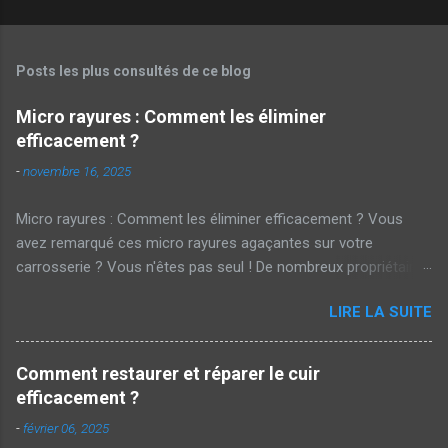
Posts les plus consultés de ce blog
Micro rayures : Comment les éliminer
efficacement ?
-
novembre 16, 2025
Micro rayures : Comment les éliminer efficacement ? Vous
avez remarqué ces micro rayures agaçantes sur votre
carrosserie ? Vous n'êtes pas seul ! De nombreux propriétaires
de voitures cherchent des solutions pour parer à ces marques
LIRE LA SUITE
embêtantes . Mais alors, comment les éliminer efficacement ?
Cet article vous dévoile les secrets d'un polissage réussi.
Qu'est-ce qu'une micro rayure ? Les micro rayures sont de
Comment restaurer et réparer le cuir
petites égratignures superficielles qui apparaissent souvent sur
efficacement ?
la peinture des véhicules . Elles sont causées par des actions
-
février 06, 2025
courantes telles que le lavage manuel avec un chiffon rugueux