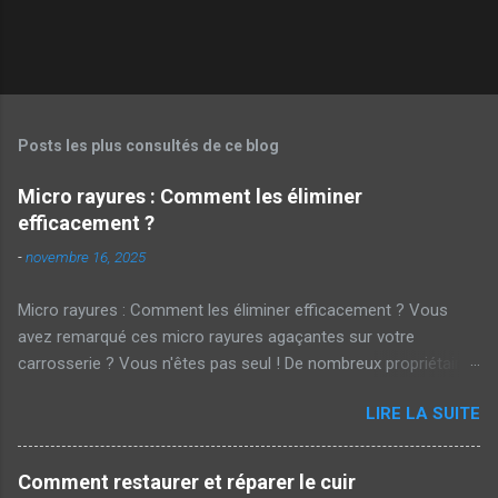
Posts les plus consultés de ce blog
Micro rayures : Comment les éliminer
efficacement ?
-
novembre 16, 2025
Micro rayures : Comment les éliminer efficacement ? Vous
avez remarqué ces micro rayures agaçantes sur votre
carrosserie ? Vous n'êtes pas seul ! De nombreux propriétaires
de voitures cherchent des solutions pour parer à ces marques
LIRE LA SUITE
embêtantes . Mais alors, comment les éliminer efficacement ?
Cet article vous dévoile les secrets d'un polissage réussi.
Qu'est-ce qu'une micro rayure ? Les micro rayures sont de
Comment restaurer et réparer le cuir
petites égratignures superficielles qui apparaissent souvent sur