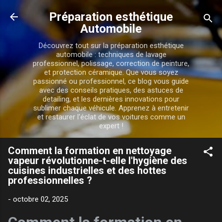
Accéder au contenu principal
Préparation esthétique
Automobile
Découvrez tout sur la préparation esthétique
automobile : techniques de lavage
professionnel, polissage, correction de peinture,
et protection céramique. Que vous soyez
passionné ou professionnel, ce blog vous guide
avec des conseils pratiques, des astuces de
detailing, et les dernières innovations pour
sublimer chaque véhicule. Apprenez à entretenir
et restaurer l'éclat de vos voitures comme un
expert !
Comment la formation en nettoyage
vapeur révolutionne-t-elle l'hygiène des
cuisines industrielles et des hottes
professionnelles ?
-
octobre 02, 2025