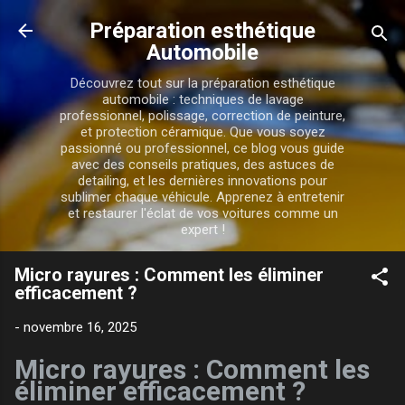
Accéder au contenu principal
Préparation esthétique
Automobile
Découvrez tout sur la préparation esthétique
automobile : techniques de lavage
professionnel, polissage, correction de peinture,
et protection céramique. Que vous soyez
passionné ou professionnel, ce blog vous guide
avec des conseils pratiques, des astuces de
detailing, et les dernières innovations pour
sublimer chaque véhicule. Apprenez à entretenir
et restaurer l'éclat de vos voitures comme un
expert !
Micro rayures : Comment les éliminer
efficacement ?
-
novembre 16, 2025
Micro rayures : Comment les
éliminer efficacement ?