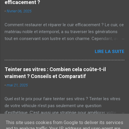
efficacement ?
-
février 06, 2025
Comment restaurer et réparer le cuir efficacement ? Le cuir, ce
matériau noble et intemporel, a su traverser les générations
tout en conservant son lustre et son charme. Cependant, avec
le temps et l'usure, il est parfois nécessaire de lui redonner un
LIRE LA SUITE
coup de neuf. Alors, comment restaurer et réparer le cuir
efficacement ? Pourquoi restaurer le cuir ? Avant de plonger
dans les techniques de restauration, il est crucial de
Teinter ses vitres : Combien cela coûte-t-il
comprendre pourquoi cela est nécessaire. Le cuir, bien qu'il soit
vraiment ? Conseils et Comparatif
résistant, peut perdre de son éclat à cause de divers facteurs :
-
mai 21, 2025
Exposition prolongée au soleil Humidité et sécheresse Usure
quotidienne Cela dit, une bonne restauration permet de
Quel est le prix pour faire teinter ses vitres ? Teinter les vitres
préserver sa durabilité et son esthétique. Les étapes
de votre véhicule n’est pas seulement une question
essentielles de la réparation du cuir Évaluation de l'état du cuir
d’esthétique. C’est aussi une stratégie pour améliorer votre
Tout d'abord, il est nécessaire d'évaluer l'état du cuir. Est-il
confort et votre sécurité. Mais alors, quels sont les coûts
craquelé, décoloré ou taché ? Cette évaluation vous aidera à
This site uses cookies from Google to deliver its services
LIRE LA SUITE
associés à cette opération et comment choisir le bon
déterminer les outils et produits ...
and to analyze traffic. Your IP address and user-agent are