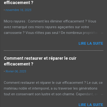
efficacement ?
-
novembre 16, 2025
Micro rayures : Comment les éliminer efficacement ? Vous
avez remarqué ces micro rayures agaçantes sur votre
carrosserie ? Vous n'êtes pas seul ! De nombreux propriétaires
de voitures cherchent des solutions pour parer à ces marques
LIRE LA SUITE
embêtantes . Mais alors, comment les éliminer efficacement ?
Cet article vous dévoile les secrets d'un polissage réussi.
Qu'est-ce qu'une micro rayure ? Les micro rayures sont de
Comment restaurer et réparer le cuir
petites égratignures superficielles qui apparaissent souvent sur
efficacement ?
la peinture des véhicules . Elles sont causées par des actions
-
février 06, 2025
courantes telles que le lavage manuel avec un chiffon rugueux
ou même les brosses automatiques des stations de lavage.
Comment restaurer et réparer le cuir efficacement ? Le cuir, ce
Bien que discrètes, elles ternissent l'éclat de votre voiture.
matériau noble et intemporel, a su traverser les générations
Impact sur l'esthétique et la valeur Pour beaucoup, ces micro
tout en conservant son lustre et son charme. Cependant, avec
rayures représentent un défaut esthétique majeur. En effet, une
le temps et l'usure, il est parfois nécessaire de lui redonner un
voiture lustrée et sans défaut attire immédiatement l'œil.
LIRE LA SUITE
coup de neuf. Alors, comment restaurer et réparer le cuir