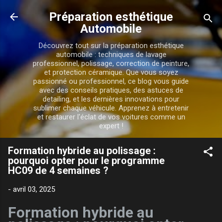
Accéder au contenu principal
Préparation esthétique
Automobile
Découvrez tout sur la préparation esthétique
automobile : techniques de lavage
professionnel, polissage, correction de peinture,
et protection céramique. Que vous soyez
passionné ou professionnel, ce blog vous guide
avec des conseils pratiques, des astuces de
detailing, et les dernières innovations pour
sublimer chaque véhicule. Apprenez à entretenir
et restaurer l'éclat de vos voitures comme un
expert !
Formation hybride au polissage :
pourquoi opter pour le programme
HC09 de 4 semaines ?
-
avril 03, 2025
Formation hybride au