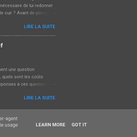
 nécessaire de lui redonner
le cuir ? Avant de plonger
cuir, bien qu'il soit
LIRE LA SUITE
Humidité et sécheresse
hétique. Les étapes
aluer l'état du cuir. Est-il
if
ement une question
, quels sont les coûts
éponses à ces questions.
x automobilistes optent
LIRE LA SUITE
Diminue la température
é et sécurité : Limite la
rents types de films pour
ser-agent
.
ate usage
LEARN MORE
GOT IT