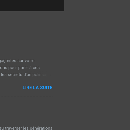
gaçantes sur votre
ions pour parer à ces
 les secrets d'un polissage
elles qui apparaissent
LIRE LA SUITE
 le lavage manuel avec un
lles ternissent l'éclat de
t un défaut esthétique
ne carrosserie marquée peut
su traverser les générations