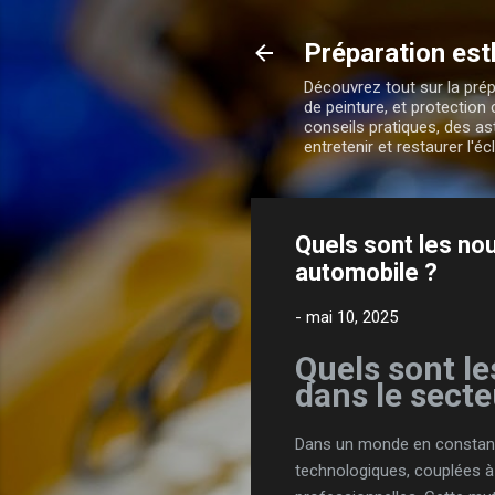
Préparation est
Découvrez tout sur la prép
de peinture, et protectio
conseils pratiques, des as
entretenir et restaurer l'
Quels sont les no
automobile ?
-
mai 10, 2025
Quels sont l
dans le sect
Dans un monde en constante
technologiques, couplées à