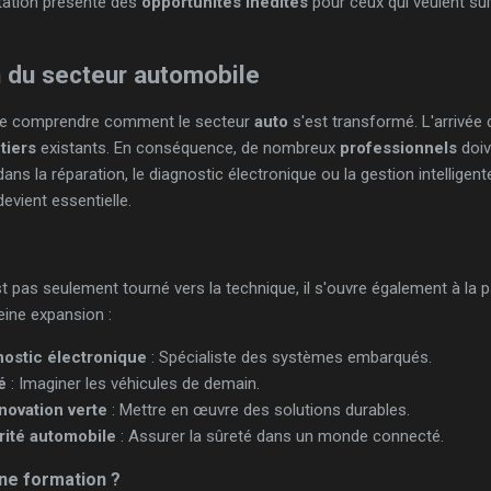
tation présente des
opportunités inédites
pour ceux qui veulent su
n du secteur automobile
al de comprendre comment le secteur
auto
s'est transformé. L'arrivée 
tiers
existants. En conséquence, de nombreux
professionnels
doiv
ns la réparation, le diagnostic électronique ou la gestion intelligen
evient essentielle.
t pas seulement tourné vers la technique, il s'ouvre également à la p
eine expansion :
nostic électronique
: Spécialiste des systèmes embarqués.
é
: Imaginer les véhicules de demain.
novation verte
: Mettre en œuvre des solutions durables.
rité automobile
: Assurer la sûreté dans un monde connecté.
ne formation ?