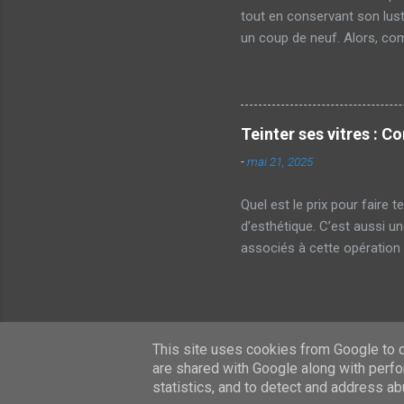
tout en conservant son lust
un coup de neuf. Alors, com
dans les techniques de resta
résistant, peut perdre de s
Usure quotidienne Cela dit,
essentielles de la réparation
Teinter ses vitres : C
craquelé, décoloré ou taché 
-
mai 21, 2025
Quel est le prix pour faire 
d’esthétique. C’est aussi un
associés à cette opération
Pourquoi teinter ses vitres
pour le teintage de vitres .
intérieure de l'habitacle. Pr
visibilité depuis l'extérieur
This site uses cookies from Google to de
vitres teintées Avant de s'in
are shared with Google along with perfo
statistics, and to detect and address ab