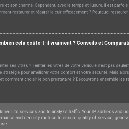
re et son charme. Cependant, avec le temps et l'usure, il est parfois
ment restaurer et réparer le cuir efficacement ? Pourquoi restaurer 
uration, il est crucial de comprendre pourquoi cela est nécessaire. Le 
on éclat à cause de divers facteurs : Exposition prolongée au soleil 
 une bonne restauration permet de préserver sa durabilité et son est
 du cuir Évaluation de l'état du cuir Tout d'abord, il est nécessaire d'év
ombien cela coûte-t-il vraiment ? Conseils et Comparat
? Cette évaluation vous aidera à déterminer les outils et produits ...
teinter ses vitres ? Teinter les vitres de votre véhicule n’est pas seul
e stratégie pour améliorer votre confort et votre sécurité. Mais alors
 et comment choisir le bon prestataire ? Découvrons ensemble les r
 ? Tout d’abord, il est essentiel de comprendre pourquoi de nombreu
 Ce procédé offre de multiples avantages : Réduction de la chaleur : 
otection UV : Bloque jusqu'à 99% des rayons ultraviolets nocifs. Intimit
. Économie d'énergie : Réduit l'utilisation de la climatisation. Les diffé
liver its services and to analyze traffic. Your IP address and u
téresser au coût, il convient de se pencher sur les différents types ..
rmance and security metrics to ensure quality of service, gener
Fourni par Blogger
use.