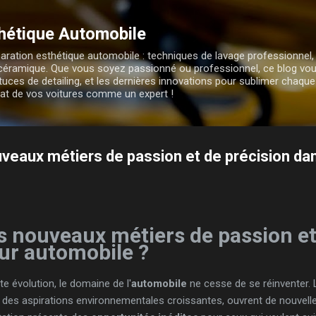
Accéder au contenu principal
hétique Automobile
aration esthétique automobile : techniques de lavage professionnel,
n céramique. Que vous soyez passionné ou professionnel, ce blog vo
tuces de detailing, et les dernières innovations pour sublimer chaqu
éclat de vos voitures comme un expert !
uveaux métiers de passion et de précision da
es nouveaux
métiers
de passion et
eur automobile ?
 évolution, le domaine de l'
automobile
ne cesse de se réinventer.
 des aspirations environnementales croissantes, ouvrent de nouvell