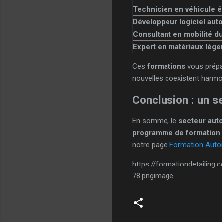
Technicien en véhicule é
Développeur logiciel aut
Consultant en mobilité d
Expert en matériaux lége
Ces
formations
vous prépar
nouvelles coexistent harm
Conclusion : un s
En somme, le
secteur aut
programme de formation
notre page
Formation Auto
https://formationdetailin
78.pngimage