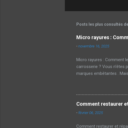
Posts les plus consultés d
Micro rayures : Comme
-
novembre 16, 2025
Micro rayures : Comment le
carrosserie ? Vous n'êtes p
marques embêtantes . Mais a
réussi. Qu'est-ce qu'une mi
souvent sur la peinture des
chiffon rugueux ou même les
votre voiture. Impact sur l
Comment restaurer et 
majeur. En effet, une voitu
-
février 06, 2025
laisser transp...
Comment restaurer et répare