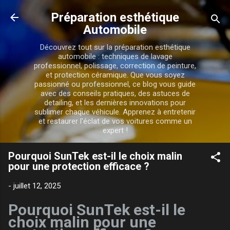
Accéder au contenu principal
Préparation esthétique
Automobile
Découvrez tout sur la préparation esthétique
automobile : techniques de lavage
professionnel, polissage, correction de peinture,
et protection céramique. Que vous soyez
passionné ou professionnel, ce blog vous guide
avec des conseils pratiques, des astuces de
detailing, et les dernières innovations pour
sublimer chaque véhicule. Apprenez à entretenir
et restaurer l'éclat de vos voitures comme un
expert !
Pourquoi SunTek est-il le choix malin
pour une protection efficace ?
-
juillet 12, 2025
Pourquoi SunTek est-il le
choix malin pour une