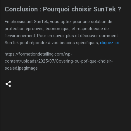
Conclusion : Pourquoi choisir SunTek ?
En choisissant SunTek, vous optez pour une solution de
protection éprouvée, économique, et respectueuse de
l'environnement. Pour en savoir plus et découvrir comment
SunTek peut répondre à vos besoins spécifiques,
cliquez ici
.
https://formationdetailing.com/wp-
content/uploads/2025/07/Covering-ou-ppf-que-choisir-
scaled.jpegimage
C
o
m
m
e