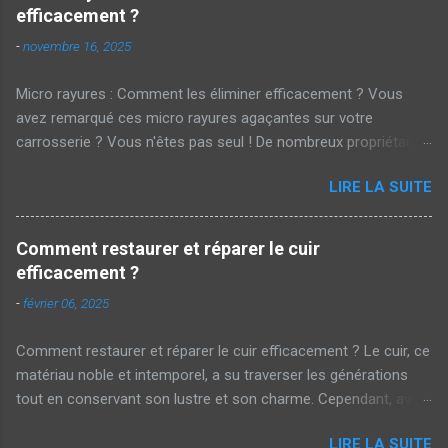
efficacement ?
-
novembre 16, 2025
Micro rayures : Comment les éliminer efficacement ? Vous
avez remarqué ces micro rayures agaçantes sur votre
carrosserie ? Vous n'êtes pas seul ! De nombreux propriétaires
de voitures cherchent des solutions pour parer à ces marques
LIRE LA SUITE
embêtantes . Mais alors, comment les éliminer efficacement ?
Cet article vous dévoile les secrets d'un polissage réussi.
Qu'est-ce qu'une micro rayure ? Les micro rayures sont de
Comment restaurer et réparer le cuir
petites égratignures superficielles qui apparaissent souvent sur
efficacement ?
la peinture des véhicules . Elles sont causées par des actions
-
février 06, 2025
courantes telles que le lavage manuel avec un chiffon rugueux
ou même les brosses automatiques des stations de lavage.
Comment restaurer et réparer le cuir efficacement ? Le cuir, ce
Bien que discrètes, elles ternissent l'éclat de votre voiture.
matériau noble et intemporel, a su traverser les générations
Impact sur l'esthétique et la valeur Pour beaucoup, ces micro
tout en conservant son lustre et son charme. Cependant, avec
rayures représentent un défaut esthétique majeur. En effet, une
le temps et l'usure, il est parfois nécessaire de lui redonner un
voiture lustrée et sans défaut attire immédiatement l'œil.
LIRE LA SUITE
coup de neuf. Alors, comment restaurer et réparer le cuir