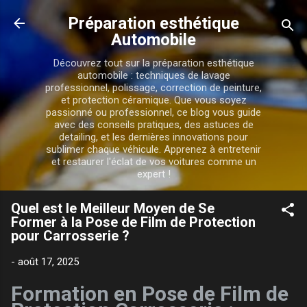
Accéder au contenu principal
Préparation esthétique
Automobile
Découvrez tout sur la préparation esthétique
automobile : techniques de lavage
professionnel, polissage, correction de peinture,
et protection céramique. Que vous soyez
passionné ou professionnel, ce blog vous guide
avec des conseils pratiques, des astuces de
detailing, et les dernières innovations pour
sublimer chaque véhicule. Apprenez à entretenir
et restaurer l'éclat de vos voitures comme un
expert !
Quel est le Meilleur Moyen de Se
Former à la Pose de Film de Protection
pour Carrosserie ?
-
août 17, 2025
Formation en Pose de Film de