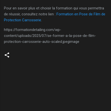
Pour en savoir plus et choisir la formation qui vous permettra
de réussir, consultez notre lien :
Formation en Pose de Film de
Protection Carrosserie
.
https://formationdetailing.com/wp-
content/uploads/2025/07/se-former-a-la-pose-de-film-
protection-carrosserie-auto-scaled.jpegimage
C
o
m
m
e
n
t