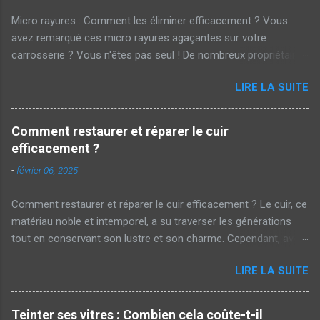
Micro rayures : Comment les éliminer efficacement ? Vous
avez remarqué ces micro rayures agaçantes sur votre
carrosserie ? Vous n'êtes pas seul ! De nombreux propriétaires
de voitures cherchent des solutions pour parer à ces marques
LIRE LA SUITE
embêtantes . Mais alors, comment les éliminer efficacement ?
Cet article vous dévoile les secrets d'un polissage réussi.
Qu'est-ce qu'une micro rayure ? Les micro rayures sont de
Comment restaurer et réparer le cuir
petites égratignures superficielles qui apparaissent souvent sur
efficacement ?
la peinture des véhicules . Elles sont causées par des actions
-
février 06, 2025
courantes telles que le lavage manuel avec un chiffon rugueux
ou même les brosses automatiques des stations de lavage.
Comment restaurer et réparer le cuir efficacement ? Le cuir, ce
Bien que discrètes, elles ternissent l'éclat de votre voiture.
matériau noble et intemporel, a su traverser les générations
Impact sur l'esthétique et la valeur Pour beaucoup, ces micro
tout en conservant son lustre et son charme. Cependant, avec
rayures représentent un défaut esthétique majeur. En effet, une
le temps et l'usure, il est parfois nécessaire de lui redonner un
voiture lustrée et sans défaut attire immédiatement l'œil.
LIRE LA SUITE
coup de neuf. Alors, comment restaurer et réparer le cuir
Inversement, une carrosserie marquée peut laisser transp...
efficacement ? Pourquoi restaurer le cuir ? Avant de plonger
dans les techniques de restauration, il est crucial de
Teinter ses vitres : Combien cela coûte-t-il