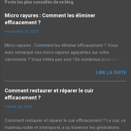
Posts les plus consultés de ce blog
Micro rayures : Comment les éliminer
efficacement ?
-
novembre 16, 2025
Micro rayures : Comment les éliminer efficacement ? Vous
avez remarqué ces micro rayures agaçantes sur votre
carrosserie ? Vous n'êtes pas seul ! De nombreux propriétaires
de voitures cherchent des solutions pour parer à ces marques
LIRE LA SUITE
embêtantes . Mais alors, comment les éliminer efficacement ?
Cet article vous dévoile les secrets d'un polissage réussi.
Qu'est-ce qu'une micro rayure ? Les micro rayures sont de
Comment restaurer et réparer le cuir
petites égratignures superficielles qui apparaissent souvent sur
efficacement ?
la peinture des véhicules . Elles sont causées par des actions
-
février 06, 2025
courantes telles que le lavage manuel avec un chiffon rugueux
ou même les brosses automatiques des stations de lavage.
Comment restaurer et réparer le cuir efficacement ? Le cuir, ce
Bien que discrètes, elles ternissent l'éclat de votre voiture.
matériau noble et intemporel, a su traverser les générations
Impact sur l'esthétique et la valeur Pour beaucoup, ces micro