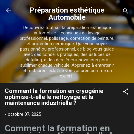
Accéder au contenu principal
Préparation esthétique
Automobile
Découvrez tout sur la préparation esthétique
automobile : techniques de lavage
professionnel, polissage, correction de peinture,
et protection céramique. Que vous soyez
passionné ou professionnel, ce blog vous guide
avec des conseils pratiques, des astuces de
detailing, et les dernières innovations pour
sublimer chaque véhicule. Apprenez à entretenir
et restaurer l'éclat de vos voitures comme un
expert !
Comment la formation en cryogénie
optimise-t-elle le nettoyage et la
maintenance industrielle ?
-
octobre 07, 2025
Comment la formation en