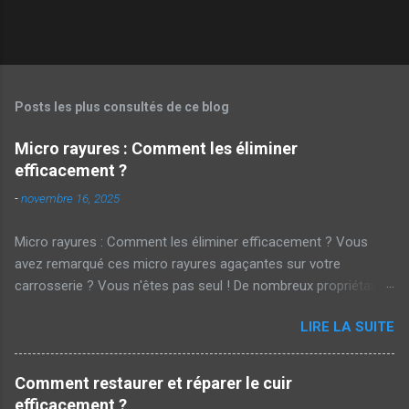
Posts les plus consultés de ce blog
Micro rayures : Comment les éliminer
efficacement ?
-
novembre 16, 2025
Micro rayures : Comment les éliminer efficacement ? Vous
avez remarqué ces micro rayures agaçantes sur votre
carrosserie ? Vous n'êtes pas seul ! De nombreux propriétaires
de voitures cherchent des solutions pour parer à ces marques
LIRE LA SUITE
embêtantes . Mais alors, comment les éliminer efficacement ?
Cet article vous dévoile les secrets d'un polissage réussi.
Qu'est-ce qu'une micro rayure ? Les micro rayures sont de
Comment restaurer et réparer le cuir
petites égratignures superficielles qui apparaissent souvent sur
efficacement ?