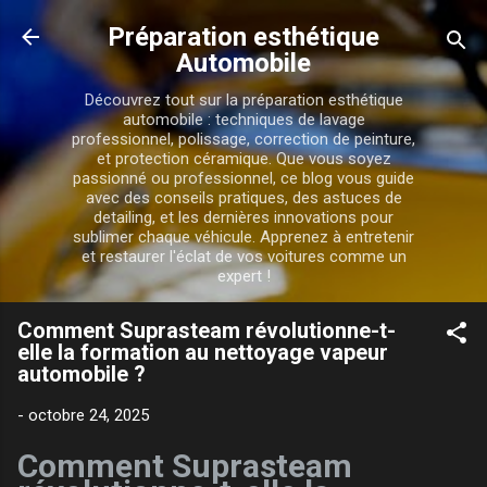
Accéder au contenu principal
Préparation esthétique
Automobile
Découvrez tout sur la préparation esthétique
automobile : techniques de lavage
professionnel, polissage, correction de peinture,
et protection céramique. Que vous soyez
passionné ou professionnel, ce blog vous guide
avec des conseils pratiques, des astuces de
detailing, et les dernières innovations pour
sublimer chaque véhicule. Apprenez à entretenir
et restaurer l'éclat de vos voitures comme un
expert !
Comment Suprasteam révolutionne-t-
elle la formation au nettoyage vapeur
automobile ?
-
octobre 24, 2025
Comment Suprasteam