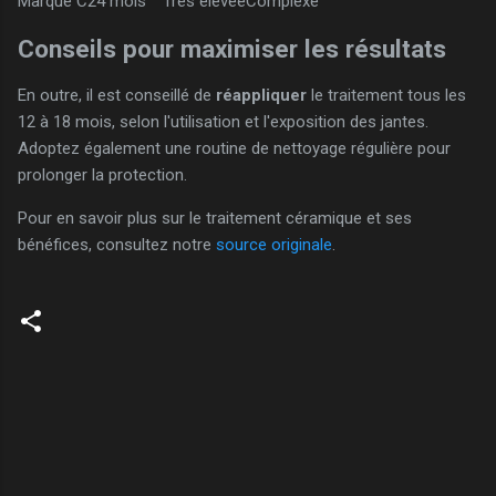
Marque C
24 mois
Très élevée
Complexe
Conseils pour maximiser les résultats
En outre, il est conseillé de
réappliquer
le traitement tous les
12 à 18 mois, selon l'utilisation et l'exposition des jantes.
Adoptez également une routine de nettoyage régulière pour
prolonger la protection.
Pour en savoir plus sur le traitement céramique et ses
bénéfices, consultez notre
source originale
.
C
o
m
m