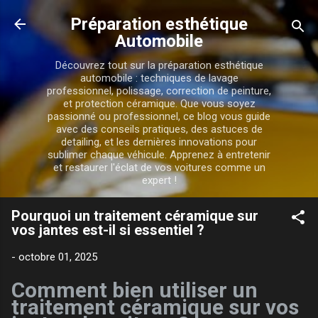
Accéder au contenu principal
Préparation esthétique
Automobile
Découvrez tout sur la préparation esthétique
automobile : techniques de lavage
professionnel, polissage, correction de peinture,
et protection céramique. Que vous soyez
passionné ou professionnel, ce blog vous guide
avec des conseils pratiques, des astuces de
detailing, et les dernières innovations pour
sublimer chaque véhicule. Apprenez à entretenir
et restaurer l'éclat de vos voitures comme un
expert !
Pourquoi un traitement céramique sur
vos jantes est-il si essentiel ?
-
octobre 01, 2025
Comment bien utiliser un
traitement céramique sur vos